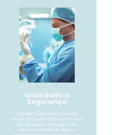
Qualidade e
Segurança
Receber uma assistência à
saúde de qualidade é um direito
do indivíduo e o Hospital da
Plástica da Bahia tem o