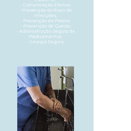
- Comunicação Efetiva;
- Prevenção do Risco de
Infecções;
- Prevenção da Flebite;
- Prevenção de Queda;
- Administração Segura de
Medicamentos;
- Cirurgia Segura.