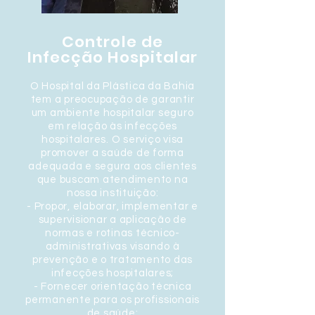
Controle de
Infecção Hospitalar
O Hospital da Plástica da Bahia
tem a preocupação de garantir
um ambiente hospitalar seguro
em relação às infecções
hospitalares. O serviço visa
promover a saúde de forma
adequada e segura aos clientes
que buscam atendimento na
nossa instituição:
- Propor, elaborar, implementar e
supervisionar a aplicação de
normas e rotinas técnico-
administrativas visando à
prevenção e o tratamento das
infecções hospitalares;
- Fornecer orientação técnica
permanente para os profissionais
de saúde;