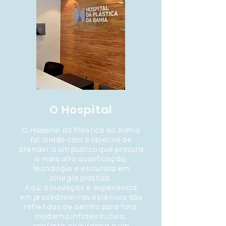
O Hospital
O Hospital da Plástica da Bahia
foi criado com o objetivo de
atender a um público que procura
a mais alta qualificação,
tecnologia e estrutura em
cirurgia plástica.
Aqui a inovação e experiência
em procedimentos estéticos são
refletidas de dentro para fora:
moderna infraestrutura,