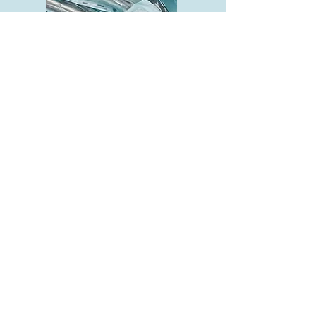
Centro de Material
Esterilizado
O Hospital da Plástica da Bahia
trata com rigor o seu CME, por
considerá-lo o “coração” do
Hospital:
- Realização diária de testes
(marcadores) físicos, químicos e
biológicos. Os resultados de todos
os testes permanecem a
disposição da comunidade médica
e dos órgãos de fiscalização com