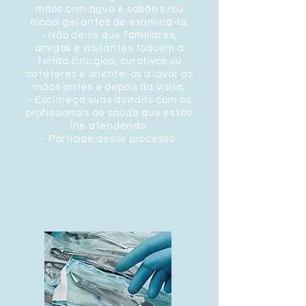
mãos com água e sabão e/ou
álcool gel antes de examiná-lo;
- Não deixe que familiares,
amigos e visitantes toquem a
ferida cirúrgica, curativos ou
catéteres e oriente-os a lavar as
mãos antes e depois da visita;
- Esclareça suas dúvidas com os
profissionais de saúde que estão
lhe atendendo;
- Participe desse processo.