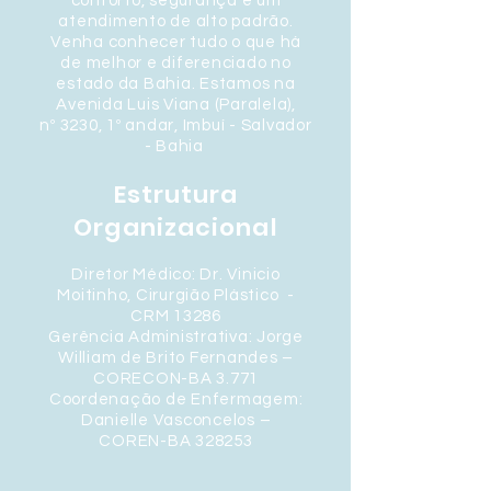
conforto, segurança e um
atendimento de alto padrão.
Venha conhecer tudo o que há
de melhor e diferenciado no
estado da Bahia. Estamos na
Avenida Luis Viana (Paralela),
nº 3230, 1º andar, Imbuí - Salvador
- Bahia
Estrutura
Organizacional
Diretor Médico:
Dr. Vinicio
Moitinho, Cirurgião Plástico -
CRM 13286
Gerência Administrativa: Jorge
William de Brito Fernandes –
CORECON-BA 3.771
Coordenação de Enfermagem:
Danielle Vasconcelos –
COREN-BA 328253